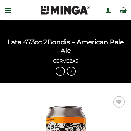
Skip
to
content
Lata 473cc 2Bondis – American Pale
Ale
CERVEZAS
Añadir
a la
lista
de