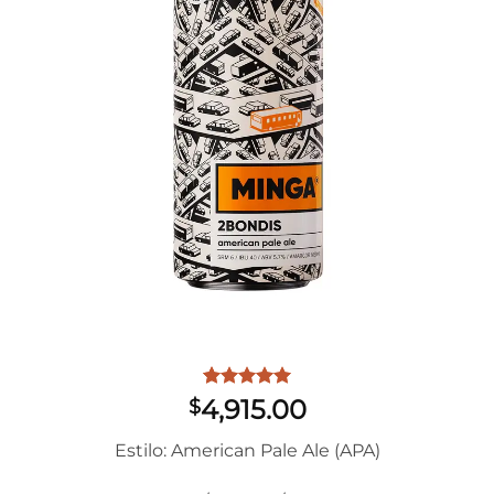
deseos
Rated
2
5
4,915.00
$
out of 5
based on
Estilo: American Pale Ale (APA)
customer
ratings