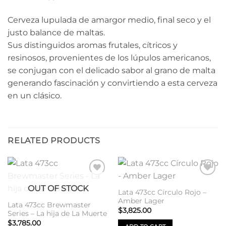
Cerveza lupulada de amargor medio, final seco y el
justo balance de maltas.
Sus distinguidos aromas frutales, cítricos y
resinosos, provenientes de los lúpulos americanos,
se conjugan con el delicado sabor al grano de malta
generando fascinación y convirtiendo a esta cerveza
en un clásico.
RELATED PRODUCTS
Añadir
Añadir
OUT OF STOCK
a la
a la
Lata 473cc Círculo Rojo –
lista de
lista de
Amber Lager
deseos
deseos
Lata 473cc Brewmaster
$
3,825.00
Series – La hija de La Muerte
$
3,785.00