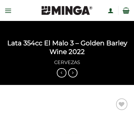
Skip
to
content
Lata 354cc El Malo 3 – Golden Barley
Wine 2022
CERVEZAS
Añadir
a la
lista
de