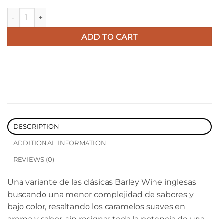
Lata 354cc El Malo 3 – Golden Barley Wine 2022 quantity
ADD TO CART
DESCRIPTION
ADDITIONAL INFORMATION
REVIEWS (0)
Una variante de las clásicas Barley Wine inglesas
buscando una menor complejidad de sabores y
bajo color, resaltando los caramelos suaves en
aroma y sabor, sin resignar toda la potencia de una