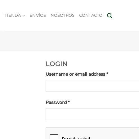
Skip
to
TIENDA
ENVÍOS
NOSOTROS
CONTACTO
content
LOGIN
Required
Username or email address
*
Required
Password
*