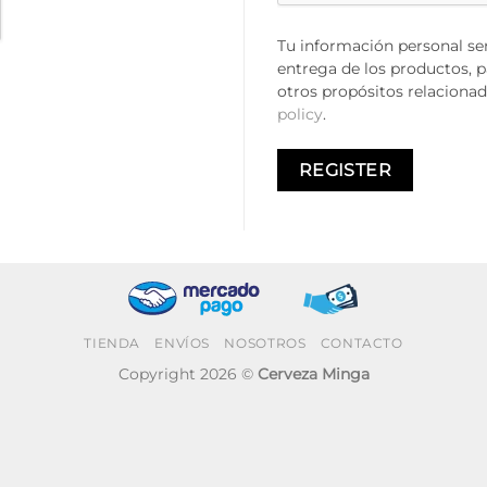
Tu información personal ser
entrega de los productos, p
otros propósitos relacionad
policy
.
REGISTER
TIENDA
ENVÍOS
NOSOTROS
CONTACTO
Copyright 2026 ©
Cerveza Minga