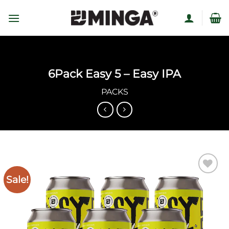
Skip
to
content
6Pack Easy 5 – Easy IPA
PACKS
Sale!
Añadir
a la
lista
de
deseos