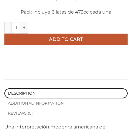
$5
Pack incluye 6 latas de 473cc cada una
6Pack #nonstop - American IPA quantity
ADD TO CART
DESCRIPTION
ADDITIONAL INFORMATION
REVIEWS (0)
Una interpretación moderna americana del