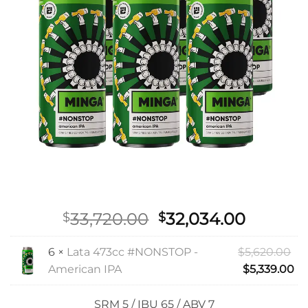
Original
Curren
33,720.00
32,034.00
$
$
price
price
was:
is:
Or
6 ×
Lata 473cc #NONSTOP -
$
5,620.00
$33,720.00.
$32,034
pr
Cu
American IPA
$
5,339.00
wa
pr
$5
is:
SRM 5 / IBU 65 / ABV 7